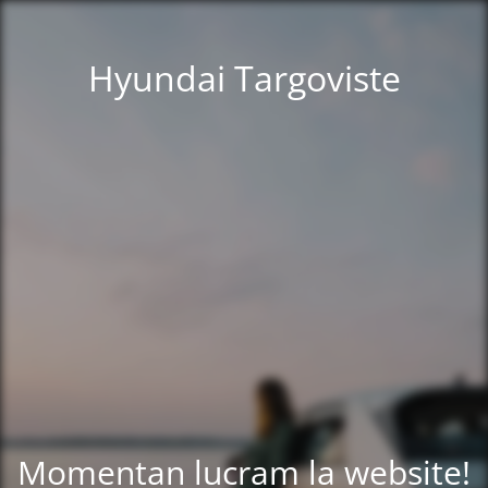
Hyundai Targoviste
Momentan lucram la website!