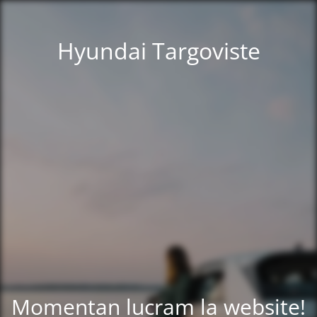
Hyundai Targoviste
Momentan lucram la website!