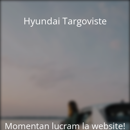
Hyundai Targoviste
Momentan lucram la website!