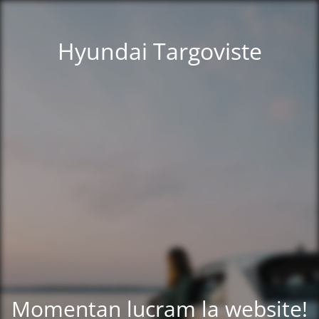
Hyundai Targoviste
Momentan lucram la website!