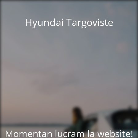
Hyundai Targoviste
Momentan lucram la website!