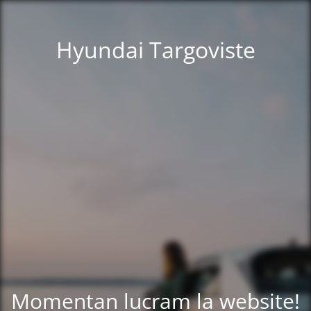
Hyundai Targoviste
Momentan lucram la website!